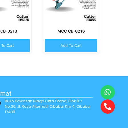
CB-0213
MCC CB-0216
 To Cart
Add To Cart
amat
Ruko Kawasan Niaga Citra Grand, Blok R.7
No.30, Jl. Raya Alternatif Cibubur Km 4, Cibubur
17435