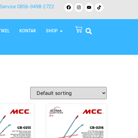
Service 0856-9498-2722
TIKEL
KONTAK
SHOP