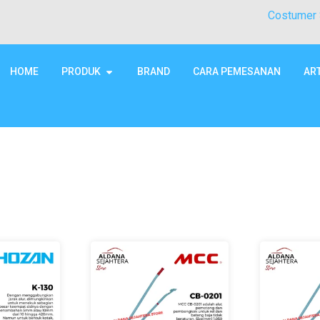
Costumer 
HOME
PRODUK
BRAND
CARA PEMESANAN
AR