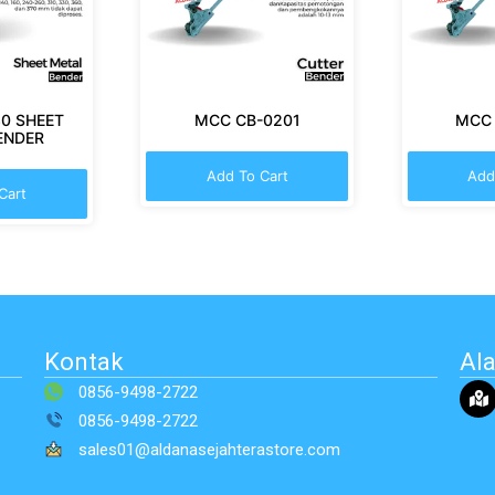
0 SHEET
MCC CB-0201
MCC 
ENDER
Add To Cart
Add
Cart
Kontak
Al
0856-9498-2722
0856-9498-2722
sales01@aldanasejahterastore.com