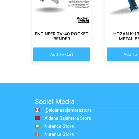
ENGINEER TV-40 POCKET
HOZAN K-13
BENDER
METAL B
Add To Cart
Add To 
Sosial Media
@aldanasejahterastore
Aldana Sejahtera Store
Nurance Store
Nurance Store