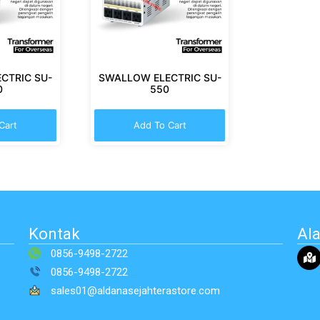
CTRIC SU-
SWALLOW ELECTRIC SU-
0
550
Cart
Add To Cart
Kontak
Al
0856-9498-2722
0856-9498-2722
sales01@aldanasejahterastore.com