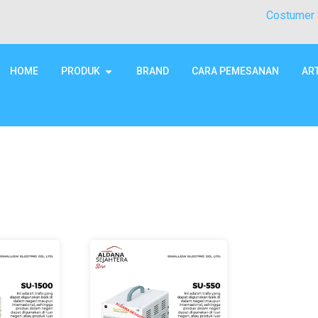
Costumer 
HOME
PRODUK
BRAND
CARA PEMESANAN
AR