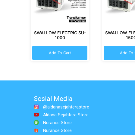
SWALLOW ELECTRIC SU-
SWALLOW ELE
1000
150
Add To Cart
Add To 
Sosial Media
@aldanasejahterastore
Aldana Sejahtera Store
Nurance Store
Nurance Store