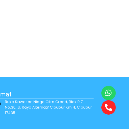
amat
Ruko Kawasan Niaga Citra Grand, Blok R.7
No.30, Jl. Raya Alternatif Cibubur Km 4, Cibubur
17435