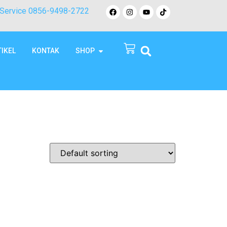
Service 0856-9498-2722
TIKEL
KONTAK
SHOP