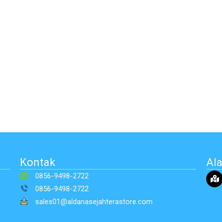
Kontak
Al
0856-9498-2722
0856-9498-2722
sales01@aldanasejahterastore.com