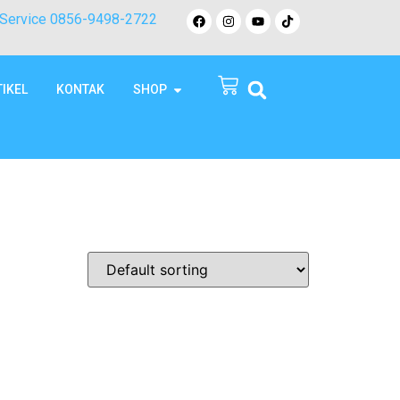
Service 0856-9498-2722
TIKEL
KONTAK
SHOP