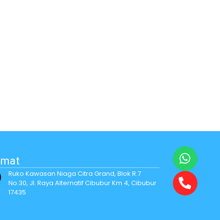
amat
Ruko Kawasan Niaga Citra Grand, Blok R.7
No.30, Jl. Raya Alternatif Cibubur Km 4, Cibubur
17435