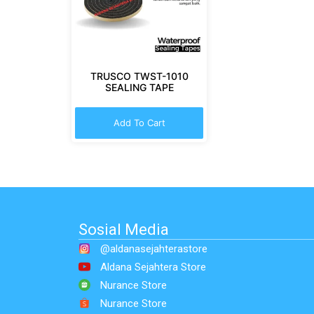
TRUSCO TWST-1010
SEALING TAPE
Add To Cart
Sosial Media
@aldanasejahterastore
Aldana Sejahtera Store
Nurance Store
Nurance Store