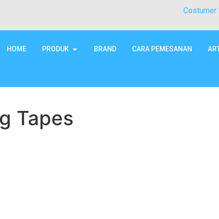
Costumer 
HOME
PRODUK
BRAND
CARA PEMESANAN
AR
ng Tapes