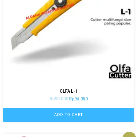
OLFA L-1
Rp
99.000
Rp
94.050
ADD TO CART