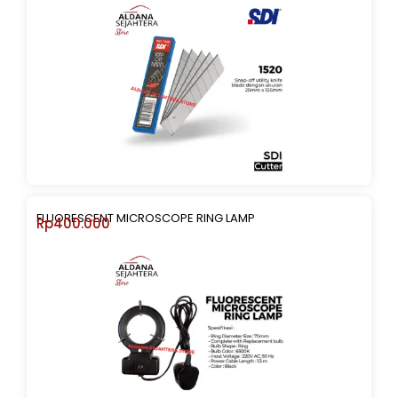
FLUORESCENT MICROSCOPE RING LAMP
Rp
400.000