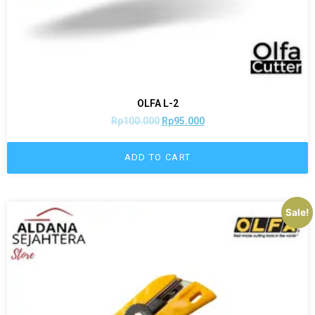
OLFA L-2
Rp
100.000
Rp
95.000
ADD TO CART
Sale!