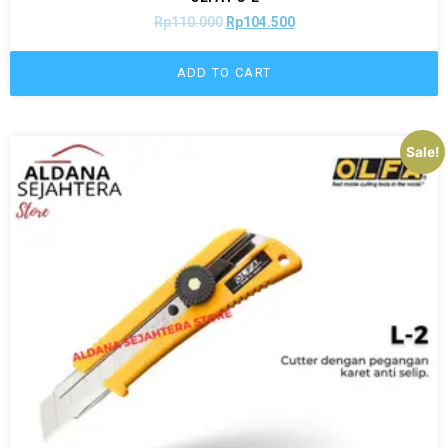
Rp
110.000
Rp
104.500
ADD TO CART
Sale!