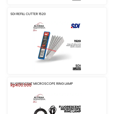
SDI REFILL CUTTER 1520
FLUORESCENT MICROSCOPE RING LAMP
Rp
400.000