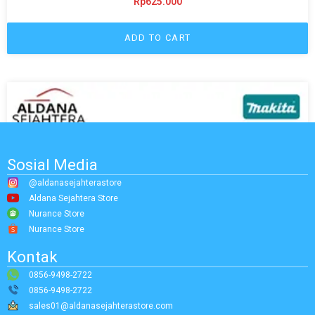
Rp
625.000
ADD TO CART
Sosial Media
@aldanasejahterastore
Aldana Sejahtera Store
Nurance Store
Nurance Store
Kontak
0856-9498-2722
0856-9498-2722
sales01@aldanasejahterastore.com