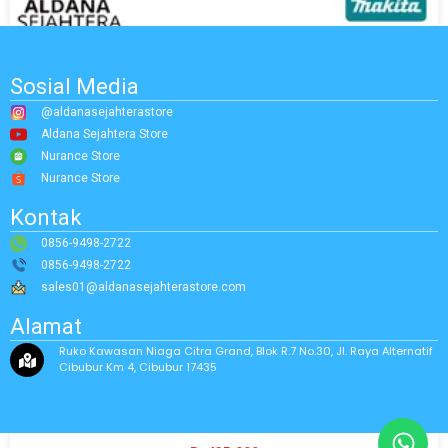
Sosial Media
@aldanasejahterastore
Aldana Sejahtera Store
Nurance Store
Nurance Store
Kontak
0856-9498-2722
0856-9498-2722
sales01@aldanasejahterastore.com
Alamat
Ruko Kawasan Niaga Citra Grand, Blok R.7 No.30, Jl. Raya Alternatif
Cibubur Km 4, Cibubur 17435
MAKITA ANGLE GRINDER M0910B