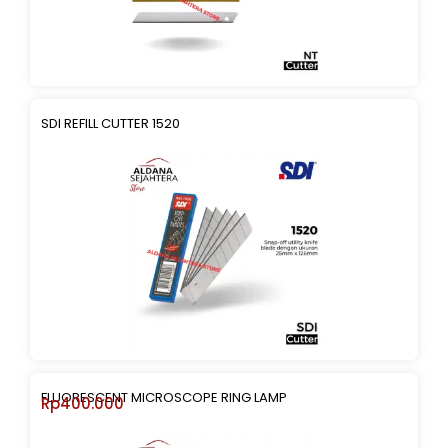
SDI REFILL CUTTER 1520
FLUORESCENT MICROSCOPE RING LAMP
Rp
400.000