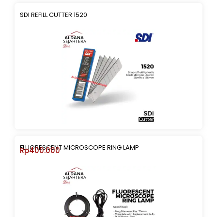
SDI REFILL CUTTER 1520
FLUORESCENT MICROSCOPE RING LAMP
Rp
400.000