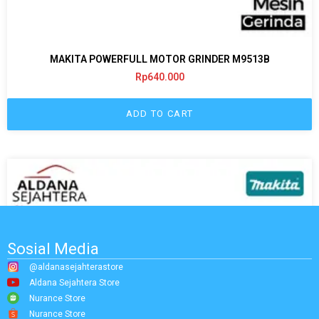
MAKITA POWERFULL MOTOR GRINDER M9513B
Rp
640.000
ADD TO CART
Sosial Media
@aldanasejahterastore
Aldana Sejahtera Store
Nurance Store
Nurance Store