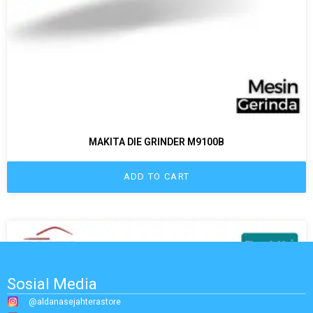
MAKITA DIE GRINDER M9100B
ADD TO CART
Sosial Media
@aldanasejahterastore