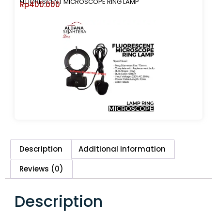
FLUORESCENT MICROSCOPE RING LAMP
Rp
400.000
Description
Additional information
Reviews (0)
Description