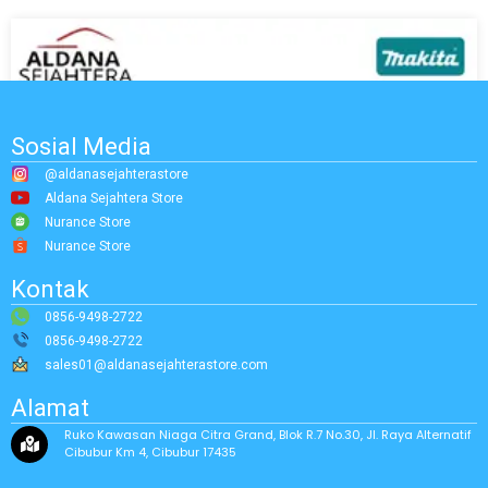
Sosial Media
@aldanasejahterastore
Aldana Sejahtera Store
Nurance Store
Nurance Store
Kontak
0856-9498-2722
0856-9498-2722
sales01@aldanasejahterastore.com
Alamat
Ruko Kawasan Niaga Citra Grand, Blok R.7 No.30, Jl. Raya Alternatif
Cibubur Km 4, Cibubur 17435