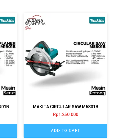
901B
MAKITA CIRCULAR SAW M5801B
Rp
1.250.000
ADD TO CART