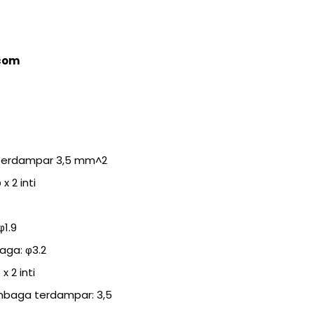
.com
erdampar 3,5 mm^2
 2 inti
1.9
ga: φ3.2
 2 inti
baga terdampar: 3,5