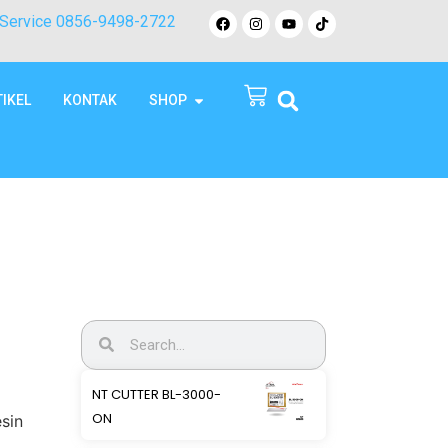
Service 0856-9498-2722
TIKEL
KONTAK
SHOP
NT CUTTER BL-3000-
ON
sin