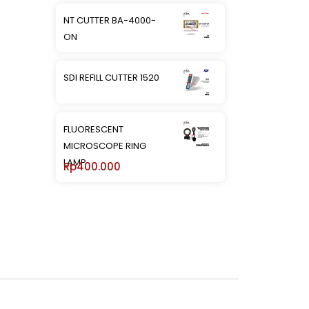
NT CUTTER BA-4000-
ON
SDI REFILL CUTTER 1520
FLUORESCENT
MICROSCOPE RING
LAMP
Rp
400.000