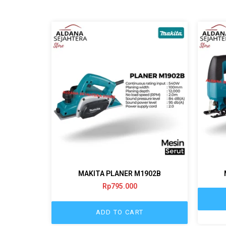
MAKITA PLANER M1902B
Rp
795.000
ADD TO CART