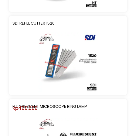
SDI REFILL CUTTER 1520
FLUORESCENT MICROSCOPE RING LAMP
Rp
400.000