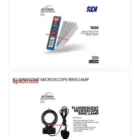
FLUORESCENT MICROSCOPE RING LAMP
Rp
400.000