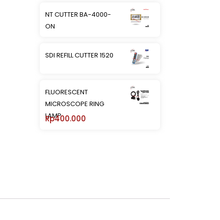
NT CUTTER BA-4000-
ON
SDI REFILL CUTTER 1520
FLUORESCENT
MICROSCOPE RING
LAMP
Rp
400.000