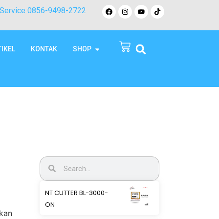
Service 0856-9498-2722
TIKEL
KONTAK
SHOP
NT CUTTER BL-3000-
ON
akan