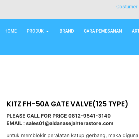
Costumer 
HOME
PRODUK
BRAND
CARA PEMESANAN
AR
KITZ FH-50A GATE VALVE(125 TYPE)
PLEASE CALL FOR PRICE 0812-9541-3140
EMAIL : sales01@aldanasejahterastore.com
untuk memblokir peralatan katup gerbang, maka digun