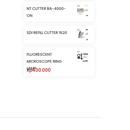
NT CUTTER BA-4000-
ON
SDI REFILL CUTTER 1520
FLUORESCENT
MICROSCOPE RING
LAMP
Rp
400.000