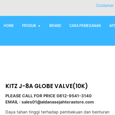
Costumer 
HOME
PRODUK
BRAND
CARA PEMESANAN
AR
KITZ J-8A GLOBE VALVE(10K)
PLEASE CALL FOR PRICE 0812-9541-3140
EMAIL : sales01@aldanasejahterastore.com
Daya tahan tinggi terhadap pembekuan dan benturan