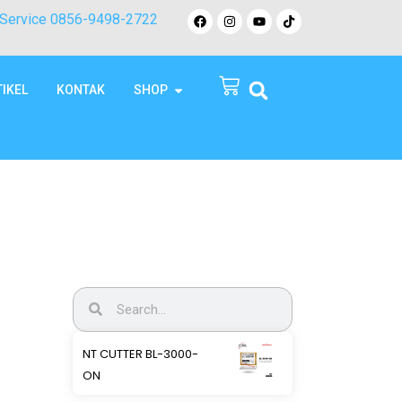
Service 0856-9498-2722
TIKEL
KONTAK
SHOP
NT CUTTER BL-3000-
ON