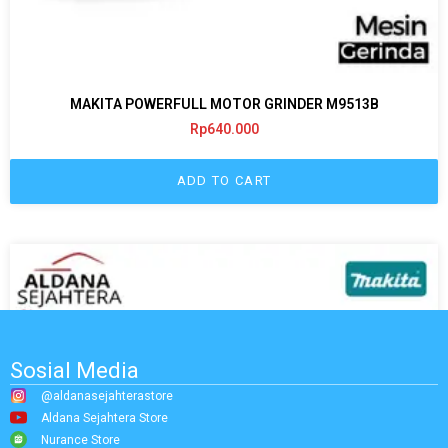
MAKITA POWERFULL MOTOR GRINDER M9513B
Rp
640.000
ADD TO CART
Sosial Media
@aldanasejahterastore
Aldana Sejahtera Store
Nurance Store