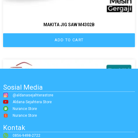
MAKITA JIG SAW M4302B
ADD TO CART
Sosial Media
@aldanasejahterastore
Aldana Sejahtera Store
Nurance Store
Nurance Store
Kontak
0856-9498-2722