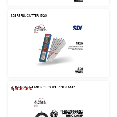
SDI REFILL CUTTER 1520
FLUORESCENT MICROSCOPE RING LAMP
Rp
400.000