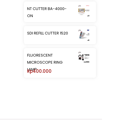
NT CUTTER BA-4000-
ON
SDI REFILL CUTTER 1520
FLUORESCENT
MICROSCOPE RING
LAMP
Rp
400.000