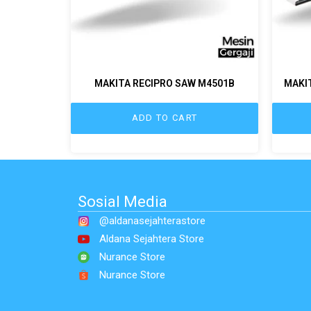
MAKITA RECIPRO SAW M4501B
MAKIT
ADD TO CART
Sosial Media
@aldanasejahterastore
Aldana Sejahtera Store
Nurance Store
Nurance Store