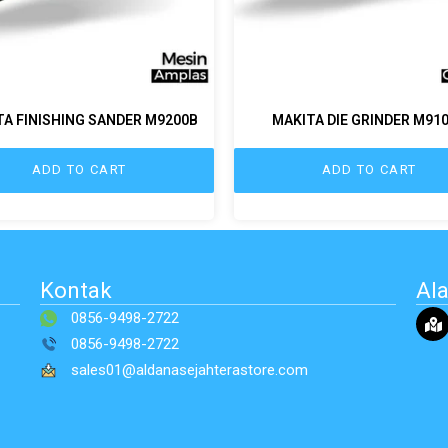
A FINISHING SANDER M9200B
MAKITA DIE GRINDER M91
ADD TO CART
ADD TO CART
Kontak
Al
0856-9498-2722
0856-9498-2722
sales01@aldanasejahterastore.com