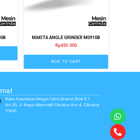
00B
MAKITA ANGLE GRINDER M0910B
Rp
435.000
ADD TO CART
amat
Ruko Kawasan Niaga Citra Grand, Blok R.7
No.30, Jl. Raya Alternatif Cibubur Km 4, Cibubur
17435