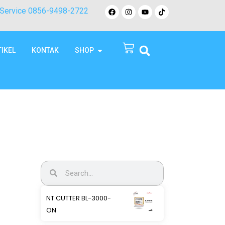
Service 0856-9498-2722
TIKEL
KONTAK
SHOP
NT CUTTER BL-3000-
ON