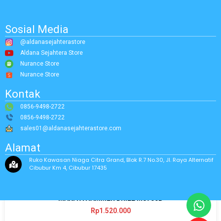
Sosial Media
@aldanasejahterastore
Aldana Sejahtera Store
Nurance Store
Nurance Store
Kontak
0856-9498-2722
0856-9498-2722
sales01@aldanasejahterastore.com
Alamat
Ruko Kawasan Niaga Citra Grand, Blok R.7 No.30, Jl. Raya Alternatif
Cibubur Km 4, Cibubur 17435
MAKITA HAMMER DRILL M8700B
Rp
1.520.000