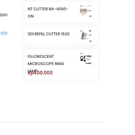
NT CUTTER BA-4000-
jaan
ON
yoto
SDI REFILL CUTTER 1520
FLUORESCENT
MICROSCOPE RING
LAMP
Rp
400.000