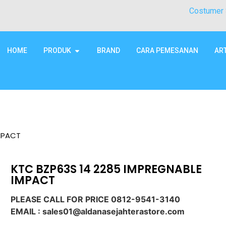
Costumer 
HOME
PRODUK
BRAND
CARA PEMESANAN
AR
IMPACT
KTC BZP63S 14 2285 IMPREGNABLE
IMPACT
PLEASE CALL FOR PRICE 0812-9541-3140
EMAIL : sales01@aldanasejahterastore.com