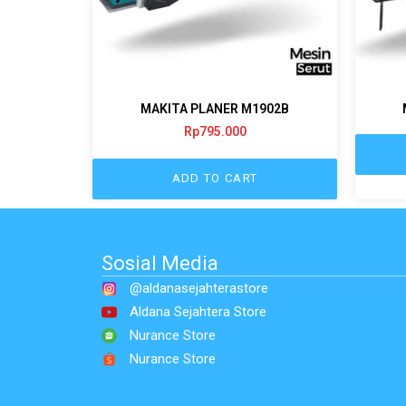
MAKITA PLANER M1902B
Rp
795.000
ADD TO CART
Sosial Media
@aldanasejahterastore
Aldana Sejahtera Store
Nurance Store
Nurance Store