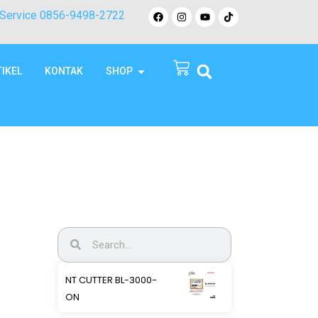
Service 0856-9498-2722
TIKEL
KONTAK
SHOP
NT CUTTER BL-3000-
ON