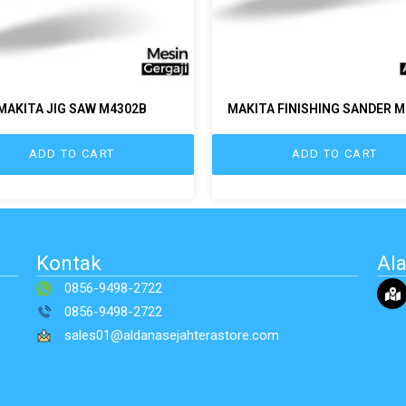
MAKITA JIG SAW M4302B
MAKITA FINISHING SANDER M
ADD TO CART
ADD TO CART
Kontak
Al
0856-9498-2722
0856-9498-2722
sales01@aldanasejahterastore.com