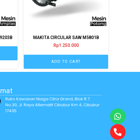
9203B
MAKITA CIRCULAR SAW M5801B
Rp
1.250.000
ADD TO CART
amat
Ruko Kawasan Niaga Citra Grand, Blok R.7
No.30, Jl. Raya Alternatif Cibubur Km 4, Cibubur
17435