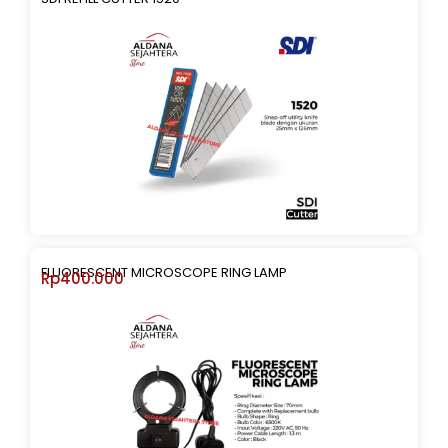
FLUORESCENT MICROSCOPE RING LAMP
Rp
400.000