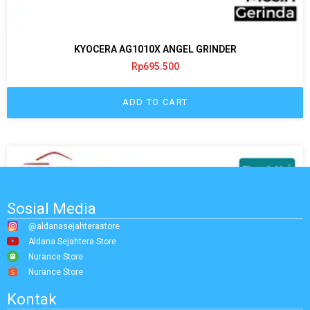
KYOCERA AG1010X ANGEL GRINDER
Rp
695.500
ADD TO CART
Sosial Media
@aldanasejahterastore
Aldana Sejahtera Store
Nurance Store
Nurance Store
Kontak