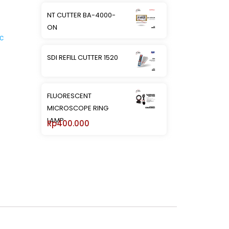
NT CUTTER BA-4000-
ON
c
SDI REFILL CUTTER 1520
FLUORESCENT
MICROSCOPE RING
LAMP
Rp
400.000