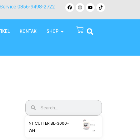
Service 0856-9498-2722
TIKEL
KONTAK
SHOP
NT CUTTER BL-3000-
ON