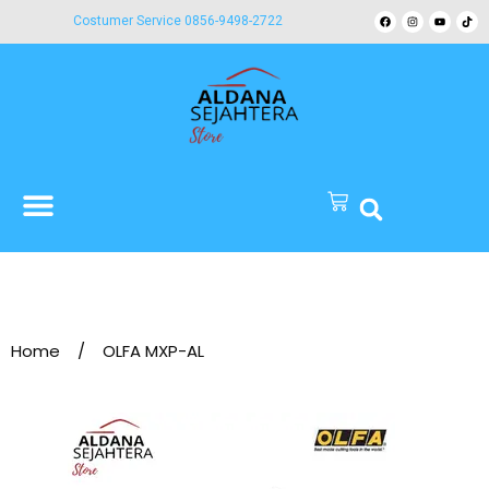
Costumer Service 0856-9498-2722
Home
/
OLFA MXP-AL