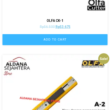
OLFA CK-1
Rp
56.500
Rp
53.675
ADD TO CART
Sale!