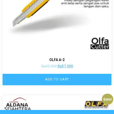
OLFA A-2
Rp
60.000
Rp
57.000
ADD TO CART
Sale!