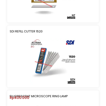
SDI REFILL CUTTER 1520
FLUORESCENT MICROSCOPE RING LAMP
Rp
400.000