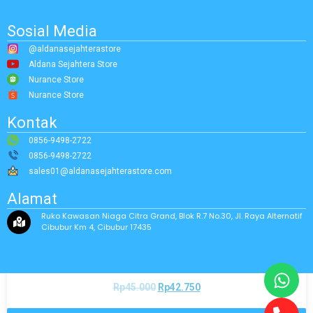
Sosial Media
@aldanasejahterastore
Aldana Sejahtera Store
Nurance Store
Nurance Store
Kontak
0856-9498-2722
0856-9498-2722
sales01@aldanasejahterastore.com
Alamat
Ruko Kawasan Niaga Citra Grand, Blok R.7 No.30, Jl. Raya Alternatif
Cibubur Km 4, Cibubur 17435
OLFA A-1
Rp
45.000
Rp
42.750