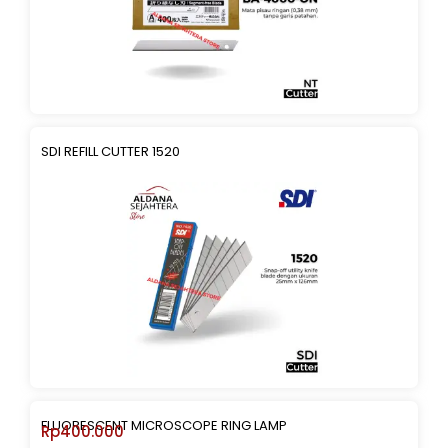
SDI REFILL CUTTER 1520
FLUORESCENT MICROSCOPE RING LAMP
Rp
400.000