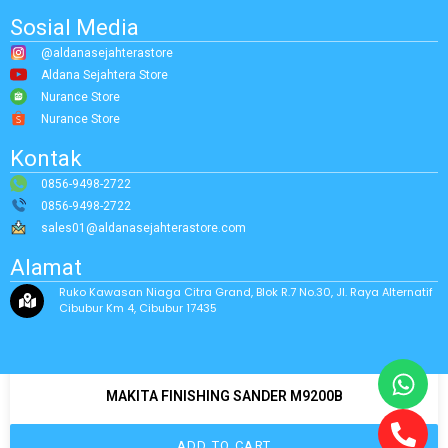
Sosial Media
@aldanasejahterastore
Aldana Sejahtera Store
Nurance Store
Nurance Store
Kontak
0856-9498-2722
0856-9498-2722
sales01@aldanasejahterastore.com
Alamat
Ruko Kawasan Niaga Citra Grand, Blok R.7 No.30, Jl. Raya Alternatif
Cibubur Km 4, Cibubur 17435
MAKITA FINISHING SANDER M9200B
ADD TO CART