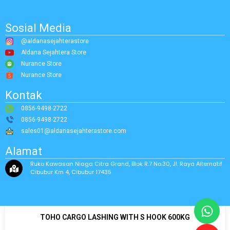
Sosial Media
@aldanasejahterastore
Aldana Sejahtera Store
Nurance Store
Nurance Store
Kontak
0856-9498-2722
0856-9498-2722
sales01@aldanasejahterastore.com
Alamat
Ruko Kawasan Niaga Citra Grand, Blok R.7 No.30, Jl. Raya Alternatif
Cibubur Km 4, Cibubur 17435
TOHO CARGO LASHING WITH S HOOK 600KG