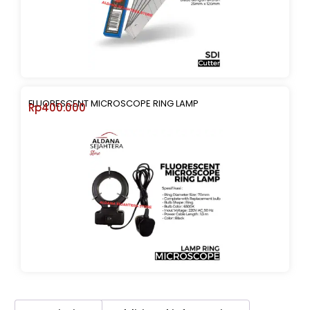
FLUORESCENT MICROSCOPE RING LAMP
Rp
400.000