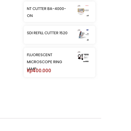
NT CUTTER BA-4000-
ON
SDI REFILL CUTTER 1520
FLUORESCENT
MICROSCOPE RING
LAMP
Rp
400.000