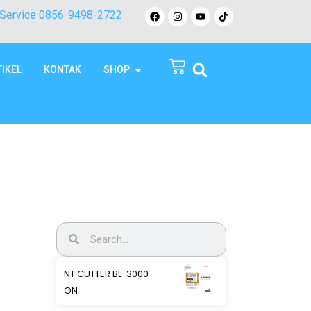
Service 0856-9498-2722
TIKEL
KONTAK
SHOP
NT CUTTER BL-3000-
ON