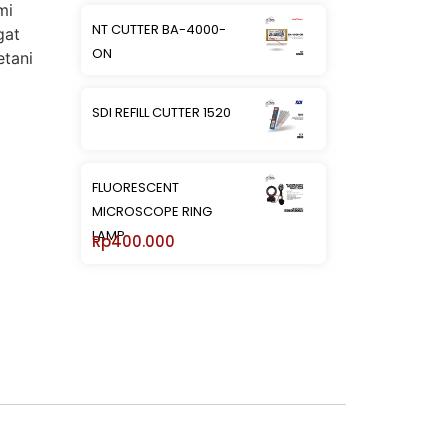
mi
NT CUTTER BA-4000-
gat
ON
etani
SDI REFILL CUTTER 1520
FLUORESCENT
MICROSCOPE RING
LAMP
Rp
400.000