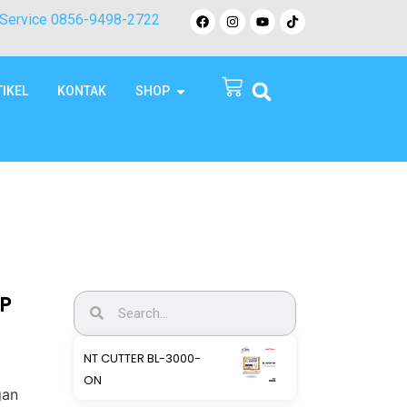
Service 0856-9498-2722
TIKEL
KONTAK
SHOP
P
NT CUTTER BL-3000-
ON
gan