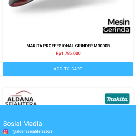
MAKITA PROFFESIONAL GRINDER M9000B
Rp
1.785.000
ADD TO CART
Sosial Media
@aldanasejahterastore