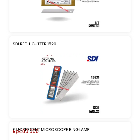
SDI REFILL CUTTER 1520
FLUORESCENT MICROSCOPE RING LAMP
Rp
400.000