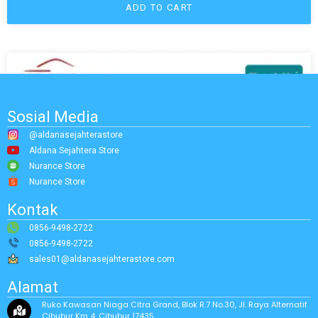
ADD TO CART
Sosial Media
@aldanasejahterastore
Aldana Sejahtera Store
Nurance Store
Nurance Store
Kontak
0856-9498-2722
0856-9498-2722
sales01@aldanasejahterastore.com
Alamat
Ruko Kawasan Niaga Citra Grand, Blok R.7 No.30, Jl. Raya Alternatif
Cibubur Km 4, Cibubur 17435