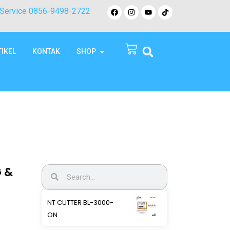
Service 0856-9498-2722
TIKEL
KONTAK
SHOP
 &
NT CUTTER BL-3000-
ON