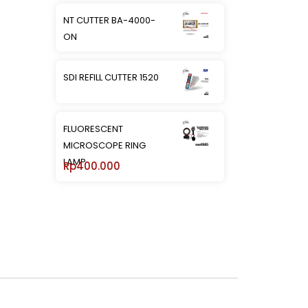
NT CUTTER BA-4000-
ON
SDI REFILL CUTTER 1520
FLUORESCENT
MICROSCOPE RING
LAMP
Rp
400.000