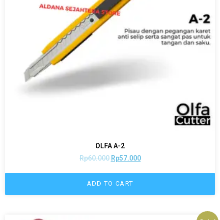
OLFA A-2
Rp
60.000
Rp
57.000
ADD TO CART