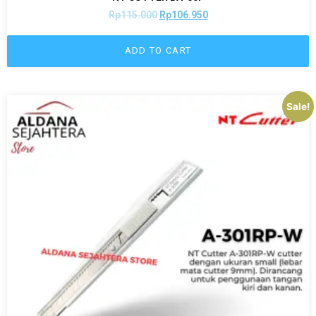
Rp
115.000
Rp
106.950
ADD TO CART
Sale!