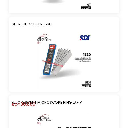
SDI REFILL CUTTER 1520
FLUORESCENT MICROSCOPE RING LAMP
Rp
400.000