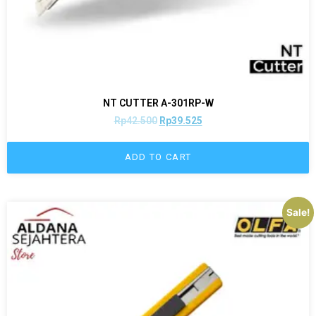
NT CUTTER A-301RP-W
Rp
42.500
Rp
39.525
ADD TO CART
Sale!