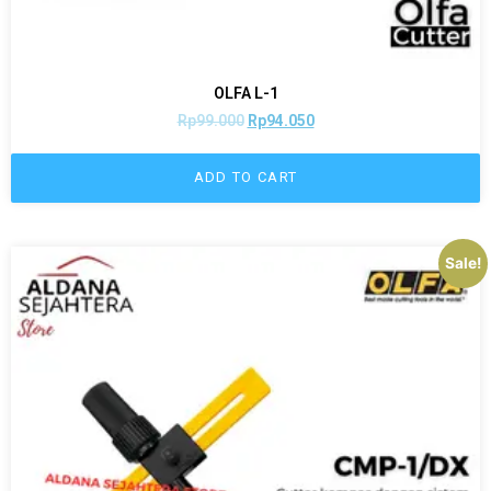
OLFA L-1
Rp
99.000
Rp
94.050
ADD TO CART
Sale!