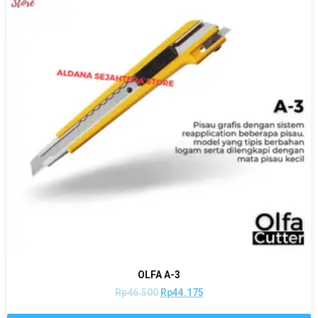
OLFA A-3
Rp
46.500
Rp
44.175