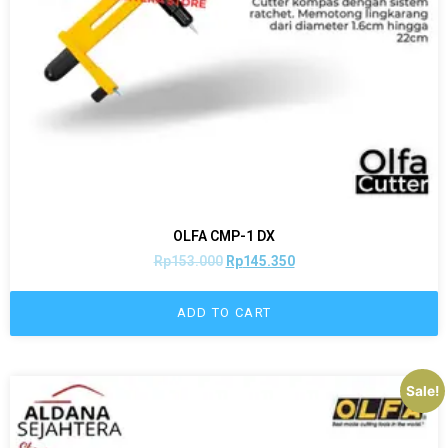
OLFA CMP-1 DX
Rp
153.000
Rp
145.350
ADD TO CART
Sale!