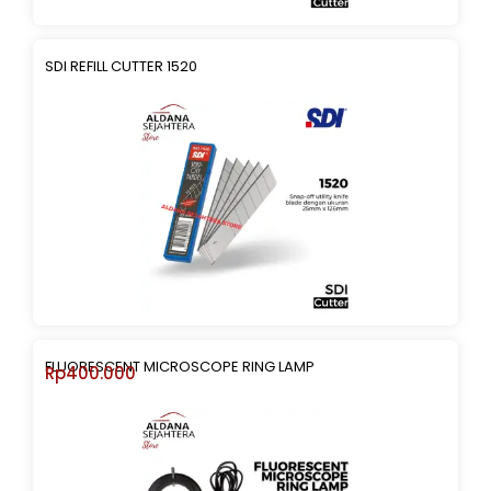
SDI REFILL CUTTER 1520
FLUORESCENT MICROSCOPE RING LAMP
Rp
400.000