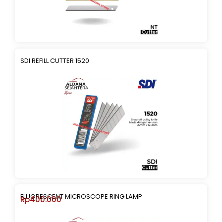
SDI REFILL CUTTER 1520
FLUORESCENT MICROSCOPE RING LAMP
Rp
400.000