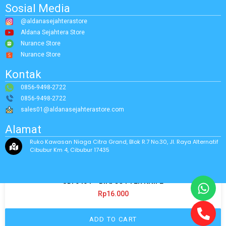
Sosial Media
@aldanasejahterastore
Aldana Sejahtera Store
Nurance Store
Nurance Store
Kontak
0856-9498-2722
0856-9498-2722
sales01@aldanasejahterastore.com
Alamat
Ruko Kawasan Niaga Citra Grand, Blok R.7 No.30, Jl. Raya Alternatif
Cibubur Km 4, Cibubur 17435
SDI 0404 – Biru CUTTER KNIFE
Rp
16.000
ADD TO CART