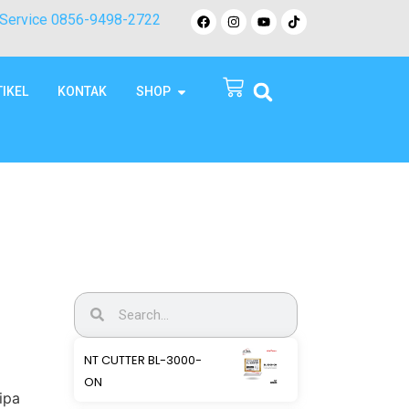
Service 0856-9498-2722
TIKEL
KONTAK
SHOP
NT CUTTER BL-3000-
ON
ipa