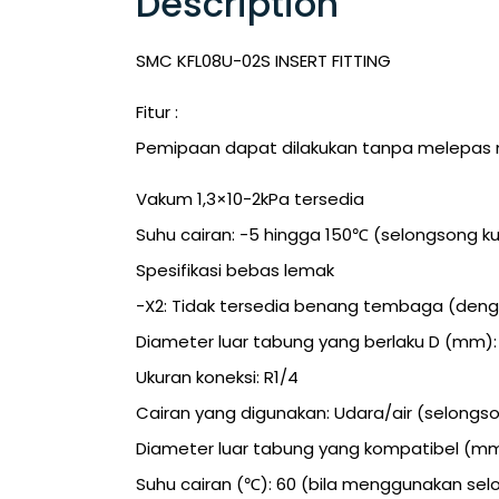
Description
SMC KFL08U-02S INSERT FITTING
Fitur :
Pemipaan dapat dilakukan tanpa melepas 
Vakum 1,3×10-2kPa tersedia
Suhu cairan: -5 hingga 150℃ (selongsong k
Spesifikasi bebas lemak
-X2: Tidak tersedia benang tembaga (dengan
Diameter luar tabung yang berlaku D (mm):
Ukuran koneksi: R1/4
Cairan yang digunakan: Udara/air (selongs
Diameter luar tabung yang kompatibel (mm
Suhu cairan (℃): 60 (bila menggunakan sel