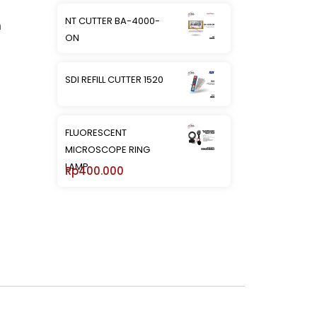
NT CUTTER BA-4000-
a
ON
SDI REFILL CUTTER 1520
FLUORESCENT
MICROSCOPE RING
LAMP
Rp
400.000