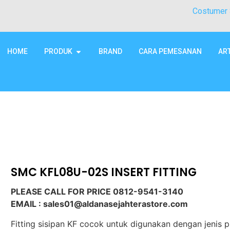
Costumer 
HOME
PRODUK
BRAND
CARA PEMESANAN
AR
SMC KFL08U-02S INSERT FITTING
PLEASE CALL FOR PRICE 0812-9541-3140
EMAIL : sales01@aldanasejahterastore.com
Fitting sisipan KF cocok untuk digunakan dengan jenis p