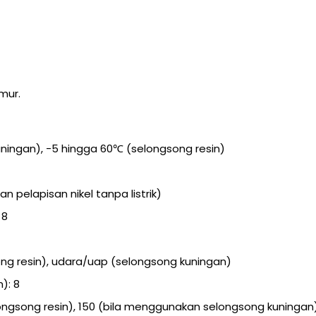
mur.
uningan), -5 hingga 60℃ (selongsong resin)
 pelapisan nikel tanpa listrik)
 8
ong resin), udara/uap (selongsong kuningan)
): 8
ongsong resin), 150 (bila menggunakan selongsong kuningan