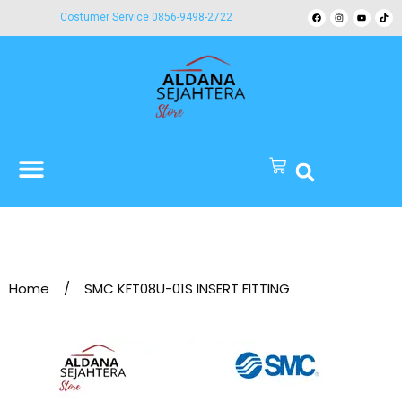
Costumer Service 0856-9498-2722
Home
/
SMC KFT08U-01S INSERT FITTING