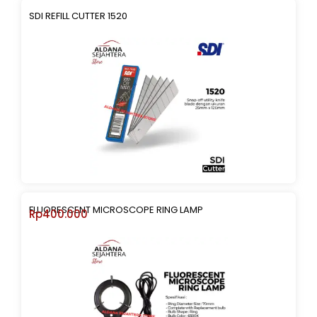
SDI REFILL CUTTER 1520
FLUORESCENT MICROSCOPE RING LAMP
Rp
400.000