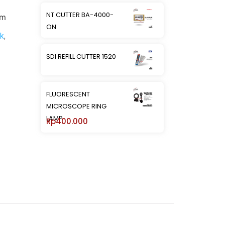
NT CUTTER BA-4000-
mm
ON
ck
,
SDI REFILL CUTTER 1520
FLUORESCENT
MICROSCOPE RING
LAMP
Rp
400.000