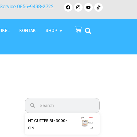
Service 0856-9498-2722
TIKEL
KONTAK
SHOP
NT CUTTER BL-3000-
ON