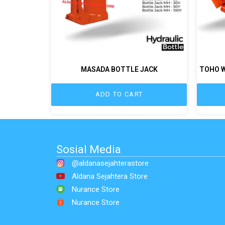
MASADA BOTTLE JACK
TOHO W
ADD TO CART
Sosial Media
@aldanasejahterastore
Aldana Sejahtera Store
Nurance Store
Nurance Store