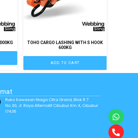
4000KG
TOHO CARGO LASHING WITH S HOOK
600KG
ADD TO CART
amat
Ruko Kawasan Niaga Citra Grand, Blok R.7
No.30, Jl. Raya Alternatif Cibubur Km 4, Cibubur
17435