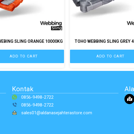
EBING SLING ORANGE 10000KG
TOHO WEBBING SLING GREY 
ADD TO CART
ADD TO CART
Kontak
Al
0856-9498-2722
0856-9498-2722
sales01@aldanasejahterastore.com