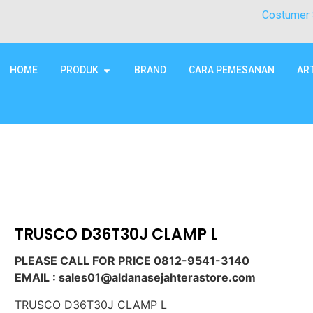
Costumer 
HOME
PRODUK
BRAND
CARA PEMESANAN
AR
TRUSCO D36T30J CLAMP L
PLEASE CALL FOR PRICE 0812-9541-3140
EMAIL : sales01@aldanasejahterastore.com
TRUSCO D36T30J CLAMP L