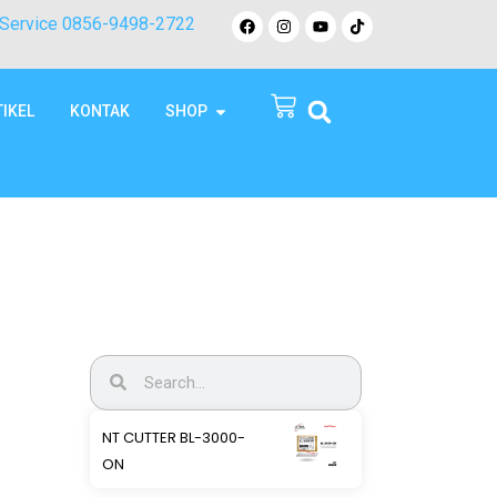
Service 0856-9498-2722
TIKEL
KONTAK
SHOP
NT CUTTER BL-3000-
ON