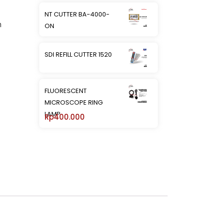
NT CUTTER BA-4000-
n
ON
SDI REFILL CUTTER 1520
FLUORESCENT
MICROSCOPE RING
LAMP
Rp
400.000