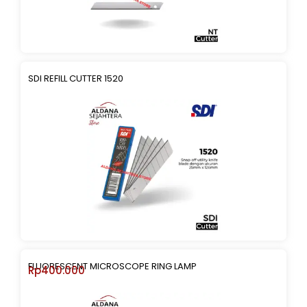
SDI REFILL CUTTER 1520
FLUORESCENT MICROSCOPE RING LAMP
Rp
400.000