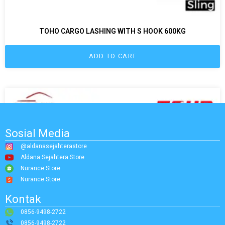
TOHO CARGO LASHING WITH S HOOK 600KG
ADD TO CART
Sosial Media
@aldanasejahterastore
Aldana Sejahtera Store
Nurance Store
Nurance Store
Kontak
0856-9498-2722
0856-9498-2722