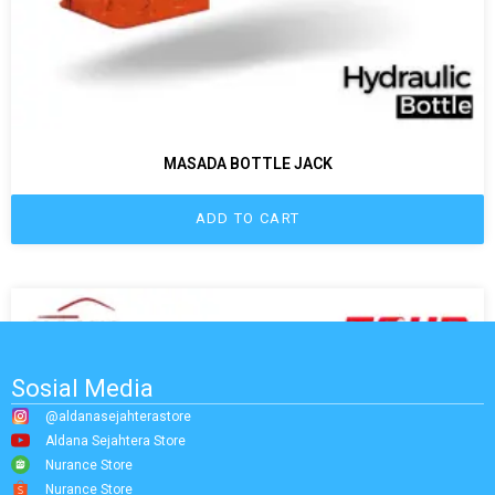
MASADA BOTTLE JACK
ADD TO CART
Sosial Media
@aldanasejahterastore
Aldana Sejahtera Store
Nurance Store
Nurance Store