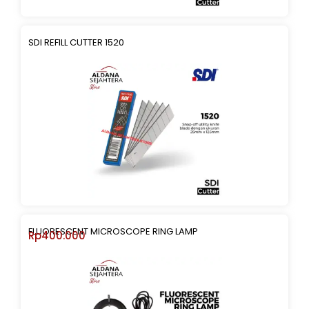
SDI REFILL CUTTER 1520
FLUORESCENT MICROSCOPE RING LAMP
Rp
400.000