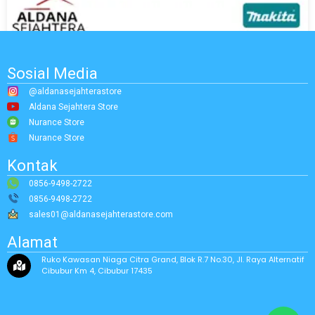
Sosial Media
@aldanasejahterastore
Aldana Sejahtera Store
Nurance Store
Nurance Store
Kontak
0856-9498-2722
0856-9498-2722
sales01@aldanasejahterastore.com
Alamat
Ruko Kawasan Niaga Citra Grand, Blok R.7 No.30, Jl. Raya Alternatif
Cibubur Km 4, Cibubur 17435
MAKITA ANGLE GRINDER M0910B