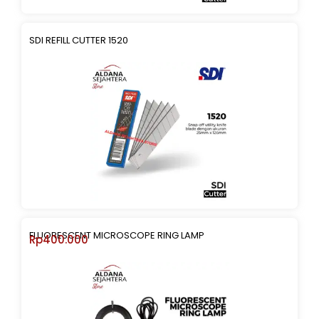
SDI REFILL CUTTER 1520
FLUORESCENT MICROSCOPE RING LAMP
Rp
400.000