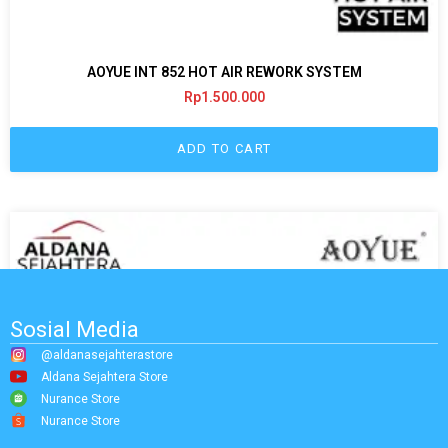
AOYUE INT 852 HOT AIR REWORK SYSTEM
Rp
1.500.000
ADD TO CART
Sosial Media
@aldanasejahterastore
Aldana Sejahtera Store
Nurance Store
Nurance Store