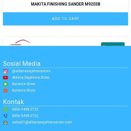
MAKITA FINISHING SANDER M9203B
ADD TO CART
Sosial Media
@aldanasejahterastore
Aldana Sejahtera Store
Nurance Store
Nurance Store
Kontak
0856-9498-2722
0856-9498-2722
sales01@aldanasejahterastore.com