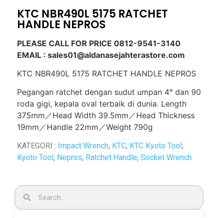
KTC NBR490L 5175 RATCHET
HANDLE NEPROS
PLEASE CALL FOR PRICE 0812-9541-3140
EMAIL : sales01@aldanasejahterastore.com
KTC NBR490L 5175 RATCHET HANDLE NEPROS
Pegangan ratchet dengan sudut umpan 4° dan 90
roda gigi, kepala oval terbaik di dunia. Length
375mm／Head Width 39.5mm／Head Thickness
19mm／Handle 22mm／Weight 790g
KATEGORI :
Impact Wrench
,
KTC
,
KTC Kyoto Tool
,
Kyoto Tool
,
Nepros
,
Ratchet Handle
,
Socket Wrench