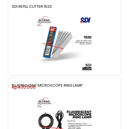
SDI REFILL CUTTER 1520
FLUORESCENT MICROSCOPE RING LAMP
Rp
400.000