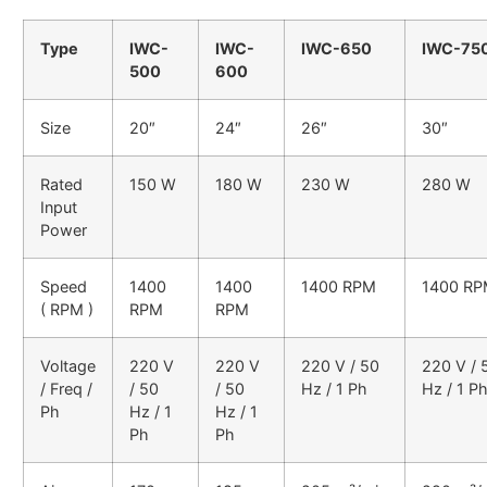
Type
IWC-
IWC-
IWC-650
IWC-75
500
600
Size
20″
24″
26″
30″
Rated
150 W
180 W
230 W
280 W
Input
Power
Speed
1400
1400
1400 RPM
1400 R
( RPM )
RPM
RPM
Voltage
220 V
220 V
220 V / 50
220 V / 
/ Freq /
/ 50
/ 50
Hz / 1 Ph
Hz / 1 P
Ph
Hz / 1
Hz / 1
Ph
Ph