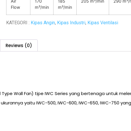
Air
170
185
205 m³/min
290 m³/
Flow
m³/min
m³/min
KATEGORI :
Kipas Angin
,
Kipas Industri
,
Kipas Ventilasi
Reviews (0)
al Type Wall Fan) tipe IWC Series yang bertenaga untuk mel
 ukurannya yaitu IWC-500, IWC-600, IWC-650, IWC-750 yang