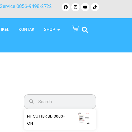
Service 0856-9498-2722
TIKEL
KONTAK
SHOP
NT CUTTER BL-3000-
ON