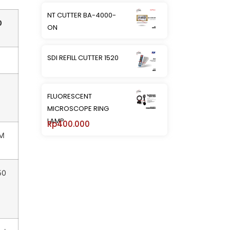
NT CUTTER BA-4000-
0
ON
SDI REFILL CUTTER 1520
FLUORESCENT
MICROSCOPE RING
LAMP
Rp
400.000
PM
50
h