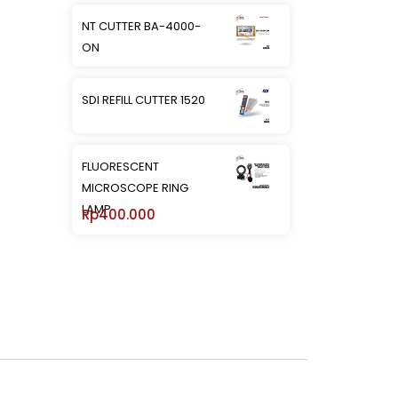
NT CUTTER BA-4000-
ON
SDI REFILL CUTTER 1520
FLUORESCENT
MICROSCOPE RING
LAMP
Rp
400.000