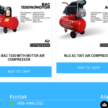
 BAC 1530 WITH MOTOR AIR
NLG AC 1001 AIR COMPRE
COMPRESSOR
ADD TO CART
ADD TO CART
Kontak
Al
0856-9498-2722