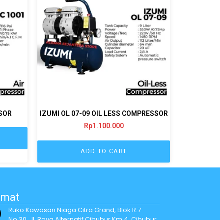
SSOR
IZUMI OL 07-09 OIL LESS COMPRESSOR
Rp
1.100.000
ADD TO CART
amat
Ruko Kawasan Niaga Citra Grand, Blok R.7
No.30, Jl. Raya Alternatif Cibubur Km 4, Cibubur