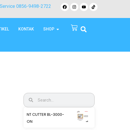
Service 0856-9498-2722
TIKEL
KONTAK
SHOP
NT CUTTER BL-3000-
ON