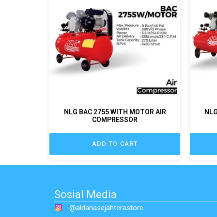
NLG BAC 2755 WITH MOTOR AIR
NLG
COMPRESSOR
ADD TO CART
Sosial Media
@aldanasejahterastore