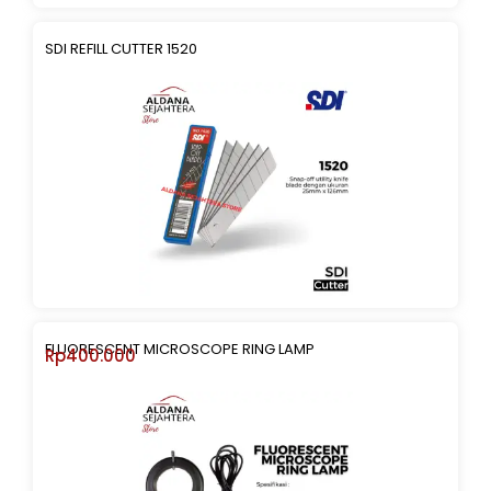
SDI REFILL CUTTER 1520
FLUORESCENT MICROSCOPE RING LAMP
Rp
400.000