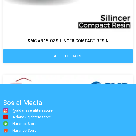
SMC AN15-02 SILINCER COMPACT RESIN
ADD TO CART
Sosial Media
@aldanasejahterastore
Aldana Sejahtera Store
Nurance Store
Nurance Store