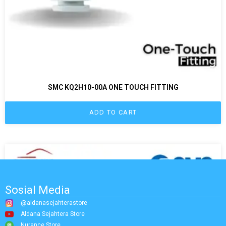
SMC KQ2H10-00A ONE TOUCH FITTING
ADD TO CART
Sosial Media
@aldanasejahterastore
Aldana Sejahtera Store
Nurance Store