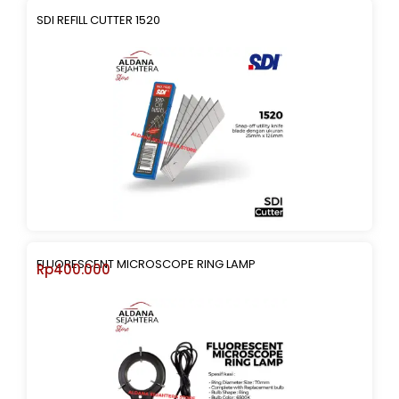
SDI REFILL CUTTER 1520
FLUORESCENT MICROSCOPE RING LAMP
Rp
400.000