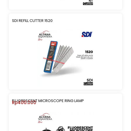
SDI REFILL CUTTER 1520
FLUORESCENT MICROSCOPE RING LAMP
Rp
400.000