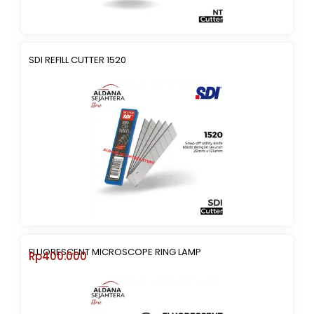
SDI REFILL CUTTER 1520
FLUORESCENT MICROSCOPE RING LAMP
Rp
400.000