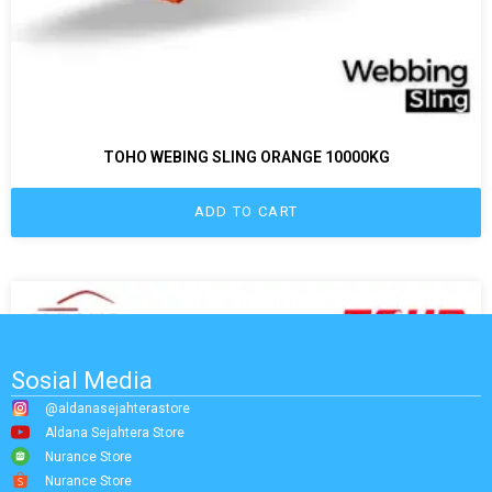
TOHO WEBING SLING ORANGE 10000KG
ADD TO CART
Sosial Media
@aldanasejahterastore
Aldana Sejahtera Store
Nurance Store
Nurance Store